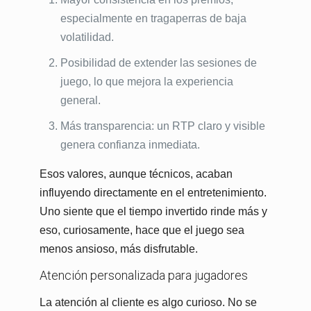
especialmente en tragaperras de baja
volatilidad.
Posibilidad de extender las sesiones de
juego, lo que mejora la experiencia
general.
Más transparencia: un RTP claro y visible
genera confianza inmediata.
Esos valores, aunque técnicos, acaban
influyendo directamente en el entretenimiento.
Uno siente que el tiempo invertido rinde más y
eso, curiosamente, hace que el juego sea
menos ansioso, más disfrutable.
Atención personalizada para jugadores
La atención al cliente es algo curioso. No se