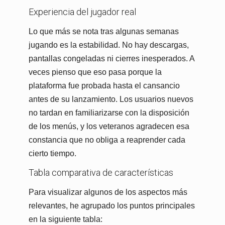
Experiencia del jugador real
Lo que más se nota tras algunas semanas
jugando es la estabilidad. No hay descargas,
pantallas congeladas ni cierres inesperados. A
veces pienso que eso pasa porque la
plataforma fue probada hasta el cansancio
antes de su lanzamiento. Los usuarios nuevos
no tardan en familiarizarse con la disposición
de los menús, y los veteranos agradecen esa
constancia que no obliga a reaprender cada
cierto tiempo.
Tabla comparativa de características
Para visualizar algunos de los aspectos más
relevantes, he agrupado los puntos principales
en la siguiente tabla: