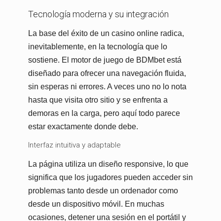
Tecnología moderna y su integración
La base del éxito de un casino online radica,
inevitablemente, en la tecnología que lo
sostiene. El motor de juego de BDMbet está
diseñado para ofrecer una navegación fluida,
sin esperas ni errores. A veces uno no lo nota
hasta que visita otro sitio y se enfrenta a
demoras en la carga, pero aquí todo parece
estar exactamente donde debe.
Interfaz intuitiva y adaptable
La página utiliza un diseño responsive, lo que
significa que los jugadores pueden acceder sin
problemas tanto desde un ordenador como
desde un dispositivo móvil. En muchas
ocasiones, detener una sesión en el portátil y