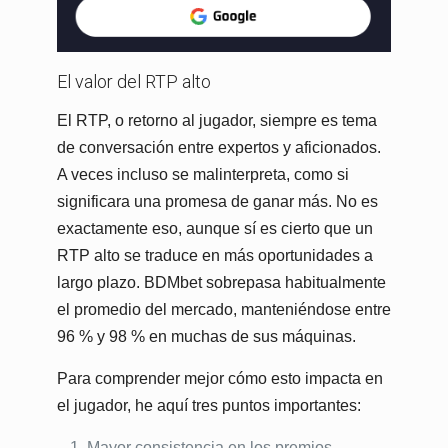
El valor del RTP alto
El RTP, o retorno al jugador, siempre es tema
de conversación entre expertos y aficionados.
A veces incluso se malinterpreta, como si
significara una promesa de ganar más. No es
exactamente eso, aunque sí es cierto que un
RTP alto se traduce en más oportunidades a
largo plazo. BDMbet sobrepasa habitualmente
el promedio del mercado, manteniéndose entre
96 % y 98 % en muchas de sus máquinas.
Para comprender mejor cómo esto impacta en
el jugador, he aquí tres puntos importantes:
Mayor consistencia en los premios,