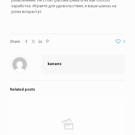
развлечение. Не стоит рассматривать их как способ
заработка. Играйте для удовольствия, и ваши шансы на
успех возрастут.
Share
0
kanans
Related posts