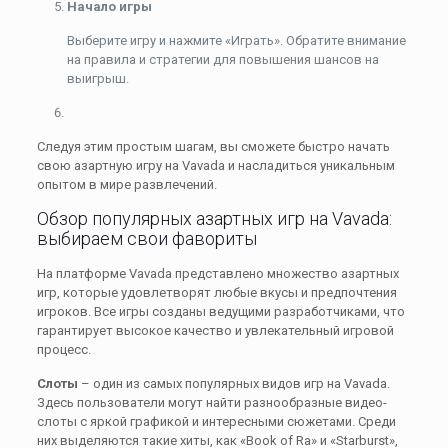
Начало игры
Выберите игру и нажмите «Играть». Обратите внимание
на правила и стратегии для повышения шансов на
выигрыш.
Следуя этим простым шагам, вы сможете быстро начать
свою азартную игру на Vavada и насладиться уникальным
опытом в мире развлечений.
Обзор популярных азартных игр на Vavada:
выбираем свои фавориты
На платформе Vavada представлено множество азартных
игр, которые удовлетворят любые вкусы и предпочтения
игроков. Все игры созданы ведущими разработчиками, что
гарантирует высокое качество и увлекательный игровой
процесс.
Слоты
– один из самых популярных видов игр на Vavada.
Здесь пользователи могут найти разнообразные видео-
слоты с яркой графикой и интересными сюжетами. Среди
них выделяются такие хиты, как «Book of Ra» и «Starburst»,