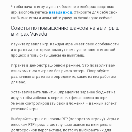
Чтобы начать игру и узнать больше о выборах азартных
игр, воспользуйтесь
вавада вход
. Откройте для себя свои
любимые игры и испытайте удачу на Vavada уже сейчас!
Советы по повышению шансов на выигрыш
в играх Vavada
Изучите правила игр. Каждая игра имеет свои особенности
и стратегии, которые помогут вам лучше понять игровой
процесс и повысить шансы на выигрыш.
Играйте в демонстрационном режиме. Это позволит вам
ознакомиться с играми без риска потерь. Попробуйте
различные стратегии и определите, какие из них работают
для вас.
Устанавливайте лимиты. Определите заранее бюджет на
игру, чтобы избежать серьезных финансовых потерь.
Умение контролировать свои вложения – важный аспект
успешной игры.
Выбирайте игры с высоким RTP (возвратом игроку). Игры с
высоким RTP предлагают лучшие шансы на выигрыш в
долгосрочной перспективе, поэтому выбирайте их для