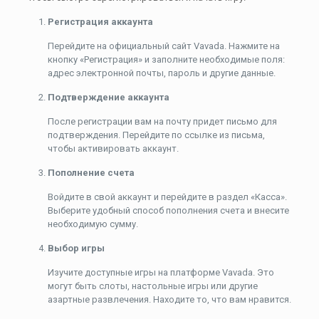
Регистрация аккаунта
Перейдите на официальный сайт Vavada. Нажмите на
кнопку «Регистрация» и заполните необходимые поля:
адрес электронной почты, пароль и другие данные.
Подтверждение аккаунта
После регистрации вам на почту придет письмо для
подтверждения. Перейдите по ссылке из письма,
чтобы активировать аккаунт.
Пополнение счета
Войдите в свой аккаунт и перейдите в раздел «Касса».
Выберите удобный способ пополнения счета и внесите
необходимую сумму.
Выбор игры
Изучите доступные игры на платформе Vavada. Это
могут быть слоты, настольные игры или другие
азартные развлечения. Находите то, что вам нравится.