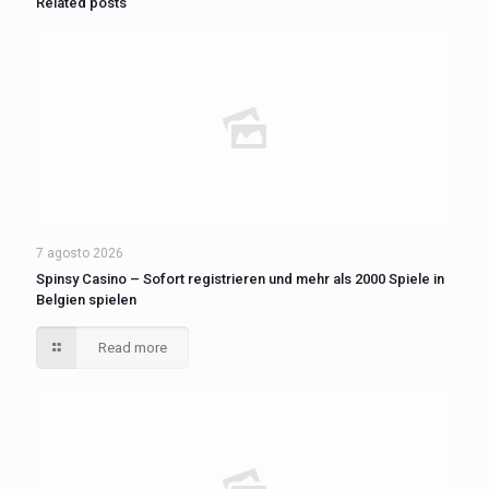
Related posts
7 agosto 2026
Spinsy Casino – Sofort registrieren und mehr als 2000 Spiele in
Belgien spielen
Read more