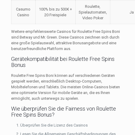
Roulette,
Casumo
100% bis zu 500€ +
Spielautomaten,
Ja
Casino
20 Freispiele
Video Poker
Weitere empfehlenswerte Casinos für Roulette Free Spins Boni
sind Betway und Mr. Green. Diese Casinos zeichnen sich durch
eine große Spielauswahl, attraktive Bonusangebote und eine
benutzerfreundliche Plattform aus.
Gerätekompatibilität bei Roulette Free Spins
Bonus
Roulette Free Spins Boni können auf verschiedenen Geräten
gespielt werden, einschließlich Desktop-Computern,
Mobiltelefonen und Tablets. Die meisten Online-Casinos bieten
eine optimierte Version für mobile Geräte an, die es Ihnen
ermöglicht, auch unterwegs zu spielen.
Wie überprüfen Sie die Fairness von Roulette
Free Spins Bonus?
Überprüfen Sie die Lizenz des Casinos
Lesen Sie die Allgemeinen Geschäftsbedingungen des