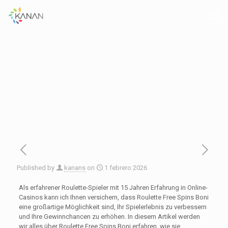
Published by
kanans
on
1 febrero 2026
Als erfahrener Roulette-Spieler mit 15 Jahren Erfahrung in Online-
Casinos kann ich Ihnen versichern, dass Roulette Free Spins Boni
eine großartige Möglichkeit sind, Ihr Spielerlebnis zu verbessern
und Ihre Gewinnchancen zu erhöhen. In diesem Artikel werden
wir alles über Roulette Free Spins Boni erfahren, wie sie