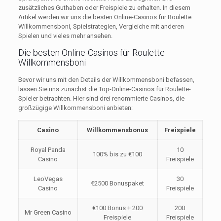
zusätzliches
Guthaben oder Freispiele zu erhalten. In diesem
Artikel werden wir uns die besten Online-Casinos für Roulette
Willkommensboni, Spielstrategien, Vergleiche mit anderen
Spielen und vieles mehr ansehen.
Die besten Online-Casinos für Roulette
Willkommensboni
Bevor wir uns mit den Details der Willkommensboni befassen,
lassen Sie uns zunächst die Top-Online-Casinos für Roulette-
Spieler betrachten. Hier sind drei renommierte Casinos, die
großzügige Willkommensboni anbieten:
Casino
Willkommensbonus
Freispiele
Royal Panda
10
100% bis zu €100
Casino
Freispiele
LeoVegas
30
€2500 Bonuspaket
Casino
Freispiele
€100 Bonus + 200
200
Mr Green Casino
Freispiele
Freispiele