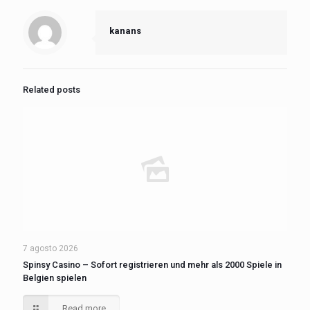
kanans
Related posts
7 agosto 2026
Spinsy Casino – Sofort registrieren und mehr als 2000 Spiele in
Belgien spielen
Read more