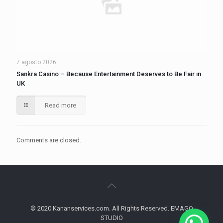
7 agosto 2026
Sankra Casino – Because Entertainment Deserves to Be Fair in
UK
Read more
Comments are closed.
© 2020 Kananservices.com. All Rights Reserved. EMAGO
STUDIO