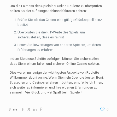
Um die Fairness des Spiels bei Online-Roulette zu überprüfen,
sollten Spieler auf einige Schlüsselfaktoren achten:
Prüfen Sie, ob das Casino eine gültige Glücksspiellizenz
besitzt
Überprüfen Sie die RTP-Werte des Spiels, um
sicherzustellen, dass es fair ist
Lesen Sie Bewertungen von anderen Spielern, um deren
Erfahrungen zu erfahren
Indem Sie diese Schritte befolgen, können Sie sicherstellen,
dass Sie in einem fairen und sicheren Online-Casino spielen.
Dies waren nur einige der wichtigsten Aspekte von Roulette
Willkommensboni online. Wenn Sie mehr über die besten Boni,
Strategien und Casinos erfahren möchten, empfehle ich Ihnen,
sich weiter zu informieren und Ihre eigenen Erfahrungen zu
sammeln. Viel Glück und viel Spaß beim Spielen!
Share
0