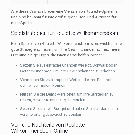
Alle diese Casinos bieten eine Vielzahl von Roulette-Spielen an
und sind bekannt für ihre großzügigen Boni und Aktionen für
neue Spieler.
Spielstrategien für Roulette Willkommensboni
Beim Spielen von Roulette Willkommensboni ist es wichtig, eine
gute Strategie zu haben, um Ihre Gewinnchancen zu maximieren.
Hier sind einige Tipps, die Ihnen dabei helfen können:
Setzen Sie auf einfache Chancen wie Rot/Schwarz oder
Gerade/Ungerade, um Ihre Gewinnchancen zu erhöhen
Vermeiden Sie zu komplexe Wetten, die Ihre Bankroll
schnell schmälern können
Nutzen Sie die Demo-Versionen, um Ihre Strategien zu
testen, bevor Sie mit Echtgeld spielen
Setzen Sie sich ein Budget und halten Sie sich daran, um
verantwortungsbewusst zu spielen
Vor- und Nachteile von Roulette
Willkommensboni Online