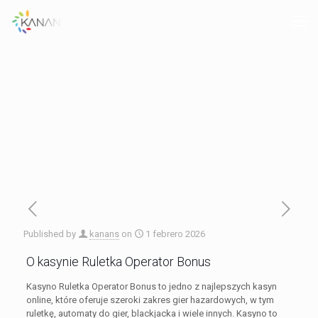
Published by
kanans
on
1 febrero 2026
O kasynie Ruletka Operator Bonus
Kasyno Ruletka Operator Bonus to jedno z najlepszych kasyn
online, które oferuje szeroki zakres gier hazardowych, w tym
ruletkę, automaty do gier, blackjacka i wiele innych. Kasyno to