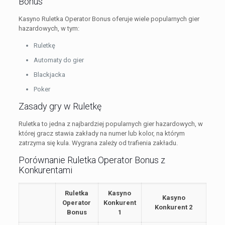
Bonus
Kasyno Ruletka Operator Bonus oferuje wiele popularnych gier
hazardowych, w tym:
Ruletkę
Automaty do gier
Blackjacka
Poker
Zasady gry w Ruletkę
Ruletka to jedna z najbardziej popularnych gier hazardowych, w
której gracz stawia zakłady na numer lub kolor, na którym
zatrzyma się kula. Wygrana zależy od trafienia zakładu.
Porównanie Ruletka Operator Bonus z
Konkurentami
Ruletka
Kasyno
Kasyno
Operator
Konkurent
Konkurent 2
Bonus
1