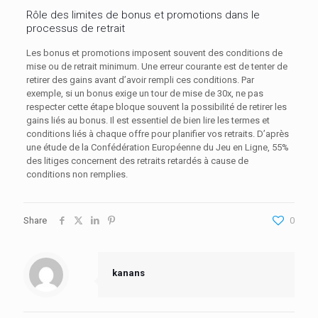
Rôle des limites de bonus et promotions dans le
processus de retrait
Les bonus et promotions imposent souvent des conditions de
mise ou de retrait minimum. Une erreur courante est de tenter de
retirer des gains avant d’avoir rempli ces conditions. Par
exemple, si un bonus exige un tour de mise de 30x, ne pas
respecter cette étape bloque souvent la possibilité de retirer les
gains liés au bonus. Il est essentiel de bien lire les termes et
conditions liés à chaque offre pour planifier vos retraits. D’après
une étude de la Confédération Européenne du Jeu en Ligne, 55%
des litiges concernent des retraits retardés à cause de
conditions non remplies.
Share
0
kanans