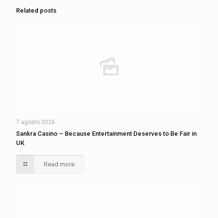
Related posts
7 agosto 2026
Sankra Casino – Because Entertainment Deserves to Be Fair in
UK
Read more