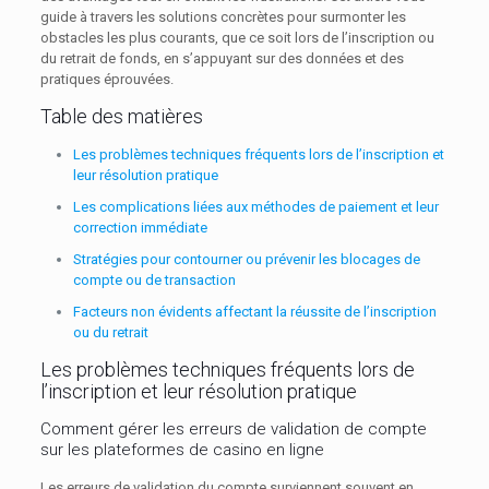
guide à travers les solutions concrètes pour surmonter les
obstacles les plus courants, que ce soit lors de l’inscription ou
du retrait de fonds, en s’appuyant sur des données et des
pratiques éprouvées.
Table des matières
Les problèmes techniques fréquents lors de l’inscription et
leur résolution pratique
Les complications liées aux méthodes de paiement et leur
correction immédiate
Stratégies pour contourner ou prévenir les blocages de
compte ou de transaction
Facteurs non évidents affectant la réussite de l’inscription
ou du retrait
Les problèmes techniques fréquents lors de
l’inscription et leur résolution pratique
Comment gérer les erreurs de validation de compte
sur les plateformes de casino en ligne
Les erreurs de validation du compte surviennent souvent en