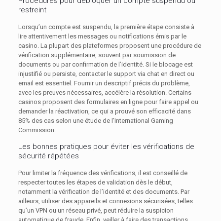
Procédures pour débloquer un compte suspendu ou
restreint
Lorsqu’un compte est suspendu, la première étape consiste à
lire attentivement les messages ou notifications émis par le
casino. La plupart des plateformes proposent une procédure de
vérification supplémentaire, souvent par soumission de
documents ou par confirmation de l’identité. Si le blocage est
injustifié ou persiste, contacter le support via chat en direct ou
email est essentiel. Fournir un descriptif précis du problème,
avec les preuves nécessaires, accélère la résolution. Certains
casinos proposent des formulaires en ligne pour faire appel ou
demander la réactivation, ce qui a prouvé son efficacité dans
85% des cas selon une étude de l’International Gaming
Commission.
Les bonnes pratiques pour éviter les vérifications de
sécurité répétées
Pour limiter la fréquence des vérifications, il est conseillé de
respecter toutes les étapes de validation dès le début,
notamment la vérification de l’identité et des documents. Par
ailleurs, utiliser des appareils et connexions sécurisées, telles
qu’un VPN ou un réseau privé, peut réduire la suspicion
automatique de fraude. Enfin, veiller à faire des transactions