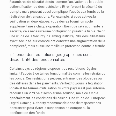
Paramètres de sécurité stricts, comme l’activation de la double
authentification ou des restrictions IP, renforcent la sécurité du
compte mais peuvent aussi compliquer l’accès aux fonds ou la
réalisation de transactions. Par exemple, si vous activez la
vérification en deux étapes, vous devrez fournir un code
supplémentaire à chaque opération. Bien que cela augmente la
sécurité, cela nécessite une configuration préalable fiable. Selon
une étude de la Security in Gaming Institute, 78% des utilisateurs
ayant sécurisé leur compte ont constaté une augmentation de la
complexité, mais aussi une meilleure protection contre la fraude.
Influence des restrictions géographiques sur la
disponibilité des fonctionnalités
Certains pays ou régions disposent de restrictions légales
limitant l’accès à certaines fonctionnalités comme les retraits ou
les bonus. Ces restrictions peuvent entraîner des blocages ou
des différés dans les paiements. Vérifiez toujours la législation
locale et les termes d’utilisation. Si votre pays n’est pas autorisé,
recourir à un VPN peut sembler une solution, mais cela viole
généralement les conditions du casino. Une étude de l’European
Digital Gaming Authority recommande donc de respecter ces
contraintes pour éviter la suspension de compte ou la
confiscation des fonds.