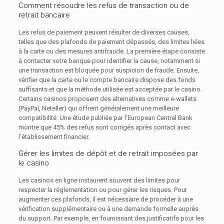
Comment résoudre les refus de transaction ou de
retrait bancaire
Les refus de paiement peuvent résulter de diverses causes,
telles que des plafonds de paiement dépassés, des limites liées
à la carte ou des mesures antifraude. La première étape consiste
à contacter votre banque pour identifier la cause, notamment si
une transaction est bloquée pour suspicion de fraude. Ensuite,
vérifier que la carte ou le compte bancaire dispose des fonds
suffisants et que la méthode utilisée est acceptée par le casino.
Certains casinos proposent des alternatives comme e-wallets
(PayPal, Neteller) qui offrent généralement une meilleure
compatibilité. Une étude publiée par l’European Central Bank
montre que 45% des refus sont corrigés après contact avec
l’établissement financier.
Gérer les limites de dépôt et de retrait imposées par
le casino
Les casinos en ligne instaurent souvent des limites pour
respecter la réglementation ou pour gérer les risques. Pour
augmenter ces plafonds, il est nécessaire de procéder à une
vérification supplémentaire ou à une demande formelle auprès
du support. Par exemple, en fournissant des justificatifs pour les