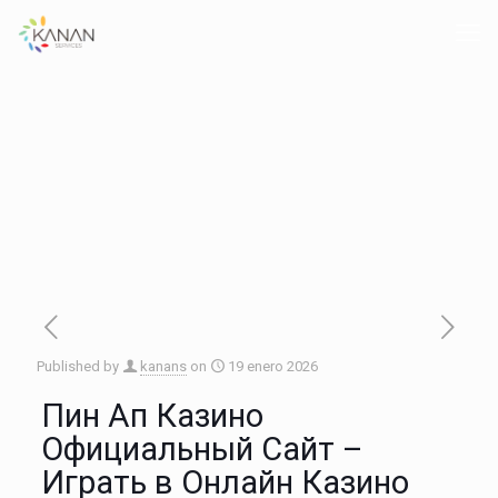
Published by
kanans
on
19 enero 2026
Пин Ап Казино
Официальный Сайт –
Играть в Онлайн Казино