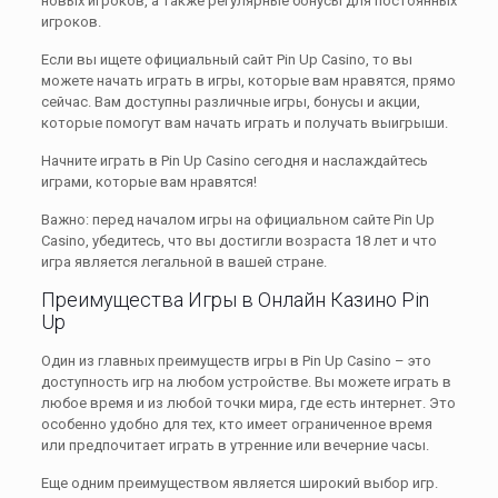
новых игроков, а также регулярные бонусы для постоянных
игроков.
Если вы ищете официальный сайт Pin Up Casino, то вы
можете начать играть в игры, которые вам нравятся, прямо
сейчас. Вам доступны различные игры, бонусы и акции,
которые помогут вам начать играть и получать выигрыши.
Начните играть в Pin Up Casino сегодня и наслаждайтесь
играми, которые вам нравятся!
Важно: перед началом игры на официальном сайте Pin Up
Casino, убедитесь, что вы достигли возраста 18 лет и что
игра является легальной в вашей стране.
Преимущества Игры в Онлайн Казино Pin
Up
Один из главных преимуществ игры в Pin Up Casino – это
доступность игр на любом устройстве. Вы можете играть в
любое время и из любой точки мира, где есть интернет. Это
особенно удобно для тех, кто имеет ограниченное время
или предпочитает играть в утренние или вечерние часы.
Еще одним преимуществом является широкий выбор игр.