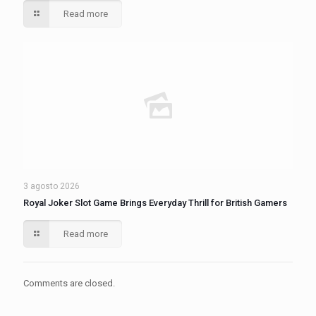
Read more
3 agosto 2026
Royal Joker Slot Game Brings Everyday Thrill for British Gamers
Read more
Comments are closed.