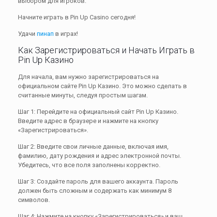
выбором для игроков.
Начните играть в Pin Up Casino сегодня!
Удачи
пинап
в играх!
Как Зарегистрироваться и Начать Играть в
Pin Up Казино
Для начала, вам нужно зарегистрироваться на
официальном сайте Pin Up Казино. Это можно сделать в
считанные минуты, следуя простым шагам.
Шаг 1: Перейдите на официальный сайт Pin Up Казино.
Введите адрес в браузере и нажмите на кнопку
«Зарегистрироваться».
Шаг 2: Введите свои личные данные, включая имя,
фамилию, дату рождения и адрес электронной почты.
Убедитесь, что все поля заполнены корректно.
Шаг 3: Создайте пароль для вашего аккаунта. Пароль
должен быть сложным и содержать как минимум 8
символов.
Шаг 4: Нажмите на кнопку «Зарегистрироваться» и ваш