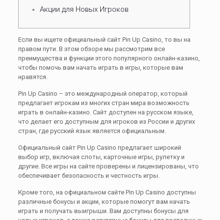
Акции для Новых Игроков
Если вы ищете официальный сайт Pin Up Casino, то вы на
правом пути. В этом обзоре мы рассмотрим все
преимущества и функции этого популярного онлайн-казино,
чтобы помочь вам начать играть в игры, которые вам
нравятся.
Pin Up Casino – это международный оператор, который
предлагает игрокам из многих стран мира возможность
играть в онлайн-казино. Сайт доступен на русском языке,
что делает его доступным для игроков из России и других
стран, где русский язык является официальным.
Официальный сайт Pin Up Casino предлагает широкий
выбор игр, включая слоты, карточные игры, рулетку и
другие. Все игры на сайте проверены и лицензированы, что
обеспечивает безопасность и честность игры.
Кроме того, на официальном сайте Pin Up Casino доступны
различные бонусы и акции, которые помогут вам начать
играть и получать выигрыши. Вам доступны бонусы для