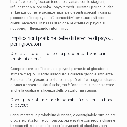
Le affluenze di giocatori tendono a variare con le stagioni,
influenzando a loro volta i payout medi. Durante i periodi di alta
affluenza, come le vacanze natalizie o eventi speciali, i casinò
possono offrire payout più competitivi per attrarre ulteriori
clienti. Viceversa, in bassa stagione, le offerte di payout si
riducono, influenzando i ritorni medi.
Implicazioni pratiche delle differenze di payout
per i giocatori
Come valutare il rischio e la probabilità di vincita in
ambienti diversi
Comprendere le differenze di payout permette ai giocatori di
stimare meglio il rischio associato a ciascun gioco e ambiente.
Per esempio, giocare alle slot online può offrire maggiori chance
di vincita rispetto a slot fisiche, ma è fondamentale considerare
anche la qualità e la licenza della piattaforma stessa.
Consigli per ottimizzare le possibilità di vincita in base
al payout
Per aumentare le probabilità di vincita, è consigliabile privilegiare
giochi e piattaforme con payout più elevati e con regole chiare e
trasparenti. Ad esempio, scegliere varianti di blackjack con