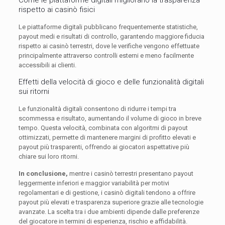
Come le piattaforme digitali migliorano la trasparenza
rispetto ai casinò fisici
Le piattaforme digitali pubblicano frequentemente statistiche,
payout medi e risultati di controllo, garantendo maggiore fiducia
rispetto ai casinò terrestri, dove le verifiche vengono effettuate
principalmente attraverso controlli esterni e meno facilmente
accessibili ai clienti.
Effetti della velocità di gioco e delle funzionalità digitali
sui ritorni
Le funzionalità digitali consentono di ridurre i tempi tra
scommessa e risultato, aumentando il volume di gioco in breve
tempo. Questa velocità, combinata con algoritmi di payout
ottimizzati, permette di mantenere margini di profitto elevati e
payout più trasparenti, offrendo ai giocatori aspettative più
chiare sui loro ritorni.
In conclusione,
mentre i casinò terrestri presentano payout
leggermente inferiori e maggior variabilità per motivi
regolamentari e di gestione, i casinò digitali tendono a offrire
payout più elevati e trasparenza superiore grazie alle tecnologie
avanzate. La scelta tra i due ambienti dipende dalle preferenze
del giocatore in termini di esperienza, rischio e affidabilità.