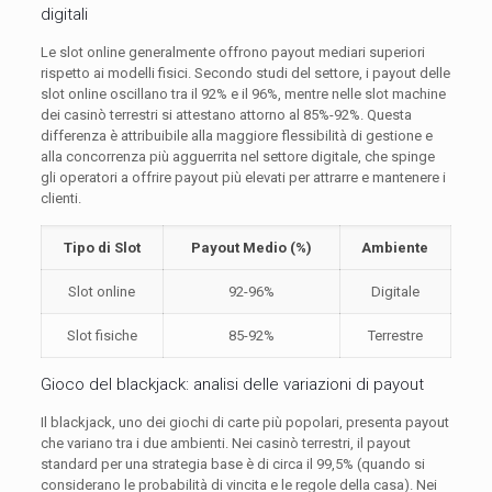
digitali
Le slot online generalmente offrono payout mediari superiori
rispetto ai modelli fisici. Secondo studi del settore, i payout delle
slot online oscillano tra il 92% e il 96%, mentre nelle slot machine
dei casinò terrestri si attestano attorno al 85%-92%. Questa
differenza è attribuibile alla maggiore flessibilità di gestione e
alla concorrenza più agguerrita nel settore digitale, che spinge
gli operatori a offrire payout più elevati per attrarre e mantenere i
clienti.
Tipo di Slot
Payout Medio (%)
Ambiente
Slot online
92-96%
Digitale
Slot fisiche
85-92%
Terrestre
Gioco del blackjack: analisi delle variazioni di payout
Il blackjack, uno dei giochi di carte più popolari, presenta payout
che variano tra i due ambienti. Nei casinò terrestri, il payout
standard per una strategia base è di circa il 99,5% (quando si
considerano le probabilità di vincita e le regole della casa). Nei